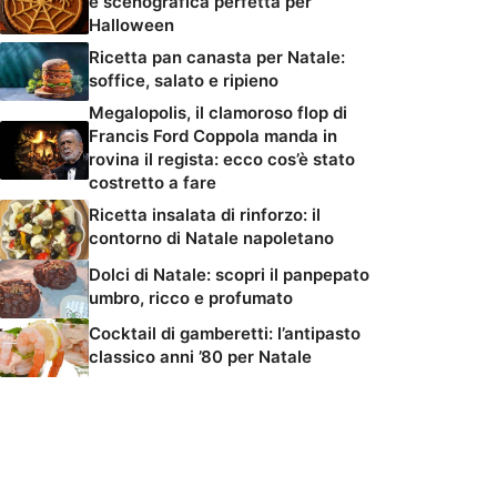
e scenografica perfetta per
Halloween
Ricetta pan canasta per Natale:
soffice, salato e ripieno
Megalopolis, il clamoroso flop di
Francis Ford Coppola manda in
rovina il regista: ecco cos’è stato
costretto a fare
Ricetta insalata di rinforzo: il
contorno di Natale napoletano
Dolci di Natale: scopri il panpepato
umbro, ricco e profumato
Cocktail di gamberetti: l’antipasto
classico anni ’80 per Natale