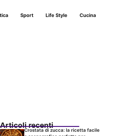
tica
Sport
Life Style
Cucina
Articoli recenti
Crostata di zucca: la ricetta facile