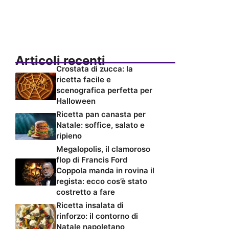
Articoli recenti
Crostata di zucca: la
ricetta facile e
scenografica perfetta per
Halloween
Ricetta pan canasta per
Natale: soffice, salato e
ripieno
Megalopolis, il clamoroso
flop di Francis Ford
Coppola manda in rovina il
regista: ecco cos’è stato
costretto a fare
Ricetta insalata di
rinforzo: il contorno di
Natale napoletano