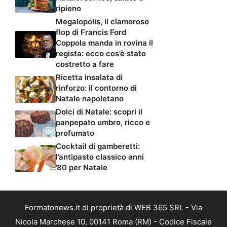
ripieno
Megalopolis, il clamoroso
flop di Francis Ford
Coppola manda in rovina il
regista: ecco cos’è stato
costretto a fare
Ricetta insalata di
rinforzo: il contorno di
Natale napoletano
Dolci di Natale: scopri il
panpepato umbro, ricco e
profumato
Cocktail di gamberetti:
l’antipasto classico anni
’80 per Natale
Formatonews.it di proprietà di WEB 365 SRL - Via
Nicola Marchese 10, 00141 Roma (RM) - Codice Fiscale