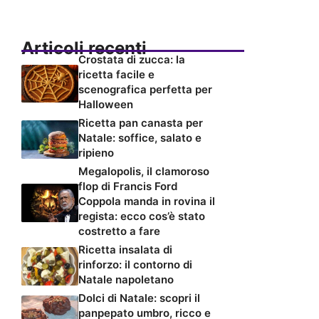
Articoli recenti
Crostata di zucca: la
ricetta facile e
scenografica perfetta per
Halloween
Ricetta pan canasta per
Natale: soffice, salato e
ripieno
Megalopolis, il clamoroso
flop di Francis Ford
Coppola manda in rovina il
regista: ecco cos’è stato
costretto a fare
Ricetta insalata di
rinforzo: il contorno di
Natale napoletano
Dolci di Natale: scopri il
panpepato umbro, ricco e