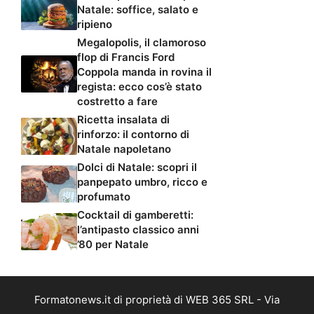
Natale: soffice, salato e
ripieno
Megalopolis, il clamoroso
flop di Francis Ford
Coppola manda in rovina il
regista: ecco cos’è stato
costretto a fare
Ricetta insalata di
rinforzo: il contorno di
Natale napoletano
Dolci di Natale: scopri il
panpepato umbro, ricco e
profumato
Cocktail di gamberetti:
l’antipasto classico anni
’80 per Natale
Formatonews.it di proprietà di WEB 365 SRL - Via