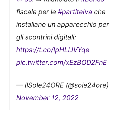
fiscale per le
#partiteIva
che
installano un apparecchio per
gli scontrini digitali:
https://t.co/IpHLlJVYqe
pic.twitter.com/xEzBOD2FnE
— IlSole24ORE (@sole24ore)
November 12, 2022