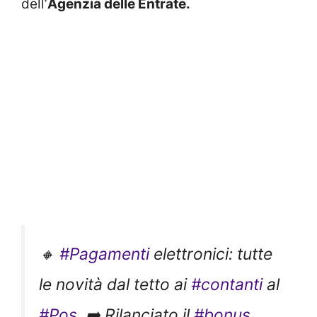
dell’
Agenzia delle Entrate.
🔸
#Pagamenti
elettronici: tutte
le novità dal tetto ai
#contanti
al
#Pos
. ➡️ Rilanciato il
#bonus