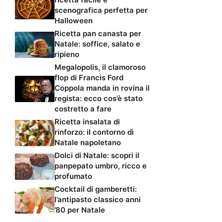
scenografica perfetta per
Halloween
Ricetta pan canasta per
Natale: soffice, salato e
ripieno
Megalopolis, il clamoroso
flop di Francis Ford
Coppola manda in rovina il
regista: ecco cos’è stato
costretto a fare
Ricetta insalata di
rinforzo: il contorno di
Natale napoletano
Dolci di Natale: scopri il
panpepato umbro, ricco e
profumato
Cocktail di gamberetti:
l’antipasto classico anni
’80 per Natale