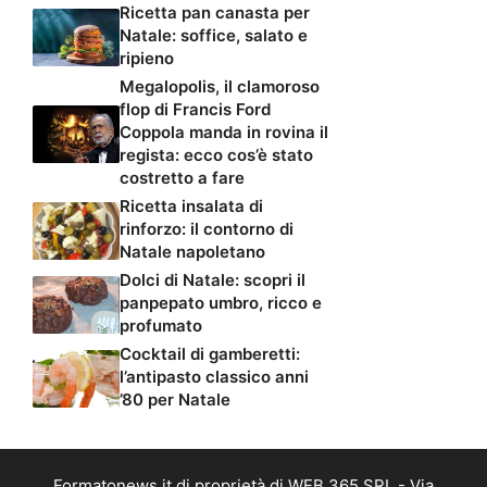
Ricetta pan canasta per
Natale: soffice, salato e
ripieno
Megalopolis, il clamoroso
flop di Francis Ford
Coppola manda in rovina il
regista: ecco cos’è stato
costretto a fare
Ricetta insalata di
rinforzo: il contorno di
Natale napoletano
Dolci di Natale: scopri il
panpepato umbro, ricco e
profumato
Cocktail di gamberetti:
l’antipasto classico anni
’80 per Natale
Formatonews.it di proprietà di WEB 365 SRL - Via