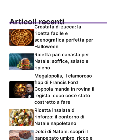
Articoli recenti
Crostata di zucca: la
ricetta facile e
scenografica perfetta per
Halloween
Ricetta pan canasta per
Natale: soffice, salato e
ripieno
Megalopolis, il clamoroso
flop di Francis Ford
Coppola manda in rovina il
regista: ecco cos’è stato
costretto a fare
Ricetta insalata di
rinforzo: il contorno di
Natale napoletano
Dolci di Natale: scopri il
panpepato umbro, ricco e