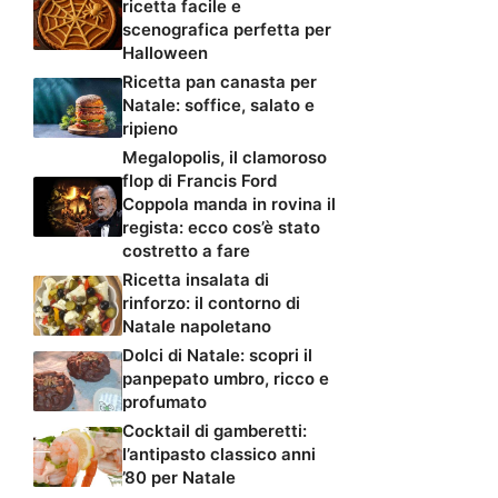
ricetta facile e
scenografica perfetta per
Halloween
Ricetta pan canasta per
Natale: soffice, salato e
ripieno
Megalopolis, il clamoroso
flop di Francis Ford
Coppola manda in rovina il
regista: ecco cos’è stato
costretto a fare
Ricetta insalata di
rinforzo: il contorno di
Natale napoletano
Dolci di Natale: scopri il
panpepato umbro, ricco e
profumato
Cocktail di gamberetti:
l’antipasto classico anni
’80 per Natale