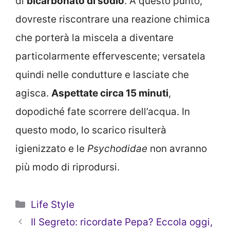
di
bicarbonato di sodio
. A questo punto,
dovreste riscontrare una reazione chimica
che porterà la miscela a diventare
particolarmente effervescente; versatela
quindi nelle condutture e lasciate che
agisca.
Aspettate circa 15 minuti
,
dopodiché fate scorrere dell’acqua. In
questo modo, lo scarico risulterà
igienizzato e le
Psychodidae
non avranno
più modo di riprodursi.
Categorie
Life Style
Il Segreto: ricordate Pepa? Eccola oggi,