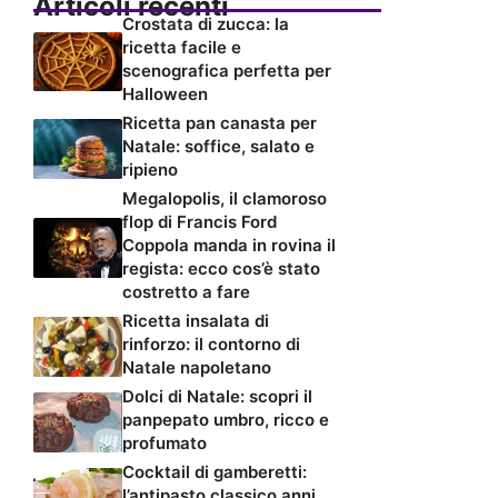
Articoli recenti
Crostata di zucca: la
ricetta facile e
scenografica perfetta per
Halloween
Ricetta pan canasta per
Natale: soffice, salato e
ripieno
Megalopolis, il clamoroso
flop di Francis Ford
Coppola manda in rovina il
regista: ecco cos’è stato
costretto a fare
Ricetta insalata di
rinforzo: il contorno di
Natale napoletano
Dolci di Natale: scopri il
panpepato umbro, ricco e
profumato
Cocktail di gamberetti:
l’antipasto classico anni