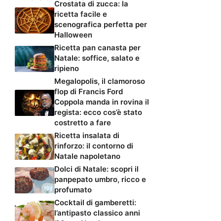
Crostata di zucca: la
ricetta facile e
scenografica perfetta per
Halloween
Ricetta pan canasta per
Natale: soffice, salato e
ripieno
Megalopolis, il clamoroso
flop di Francis Ford
Coppola manda in rovina il
regista: ecco cos’è stato
costretto a fare
Ricetta insalata di
rinforzo: il contorno di
Natale napoletano
Dolci di Natale: scopri il
panpepato umbro, ricco e
profumato
Cocktail di gamberetti:
l’antipasto classico anni