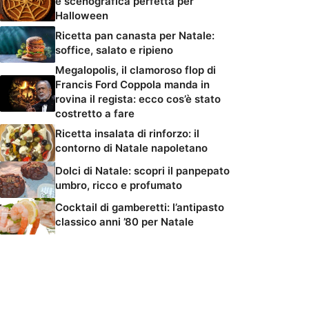
e scenografica perfetta per
Halloween
Ricetta pan canasta per Natale:
soffice, salato e ripieno
Megalopolis, il clamoroso flop di
Francis Ford Coppola manda in
rovina il regista: ecco cos’è stato
costretto a fare
Ricetta insalata di rinforzo: il
contorno di Natale napoletano
Dolci di Natale: scopri il panpepato
umbro, ricco e profumato
Cocktail di gamberetti: l’antipasto
classico anni ’80 per Natale