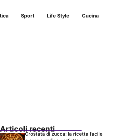
tica
Sport
Life Style
Cucina
Articoli recenti
Crostata di zucca: la ricetta facile