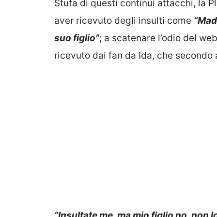
Stufa di questi continui attacchi, la P
aver ricevuto degli insulti come
“Madr
suo figlio”
; a scatenare l’odio del web
ricevuto dai fan da Ida, che secondo 
“Insultate me, ma mio figlio no, non 