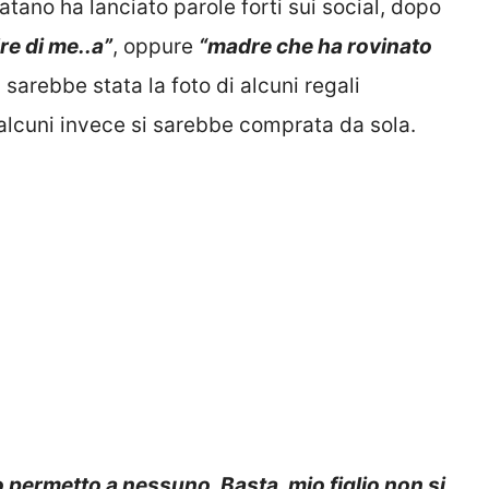
latano ha lanciato parole forti sui social, dopo
e di me..a”
, oppure
“madre che ha rovinato
 sarebbe stata la foto di alcuni regali
alcuni invece si sarebbe comprata da sola.
lo permetto a nessuno. Basta, mio figlio non si