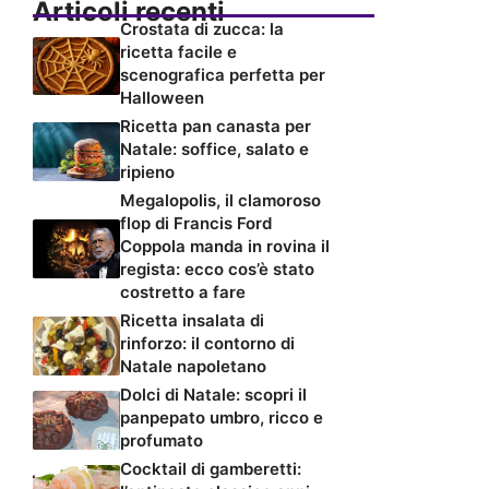
Articoli recenti
Crostata di zucca: la
ricetta facile e
scenografica perfetta per
Halloween
Ricetta pan canasta per
Natale: soffice, salato e
ripieno
Megalopolis, il clamoroso
flop di Francis Ford
Coppola manda in rovina il
regista: ecco cos’è stato
costretto a fare
Ricetta insalata di
rinforzo: il contorno di
Natale napoletano
Dolci di Natale: scopri il
panpepato umbro, ricco e
profumato
Cocktail di gamberetti: