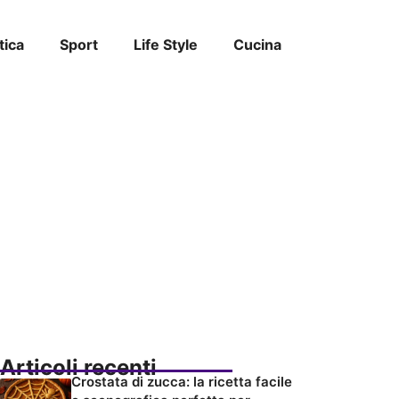
tica
Sport
Life Style
Cucina
Articoli recenti
Crostata di zucca: la ricetta facile