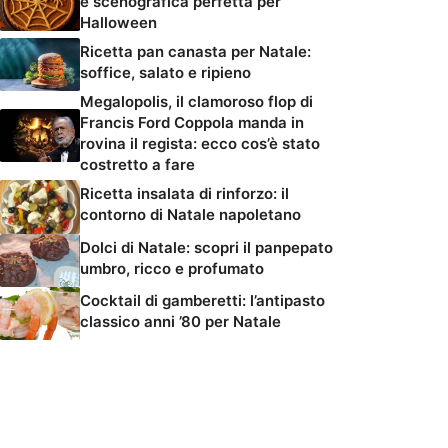
e scenografica perfetta per
Halloween
Ricetta pan canasta per Natale:
soffice, salato e ripieno
Megalopolis, il clamoroso flop di
Francis Ford Coppola manda in
rovina il regista: ecco cos’è stato
costretto a fare
Ricetta insalata di rinforzo: il
contorno di Natale napoletano
Dolci di Natale: scopri il panpepato
umbro, ricco e profumato
Cocktail di gamberetti: l’antipasto
classico anni ’80 per Natale