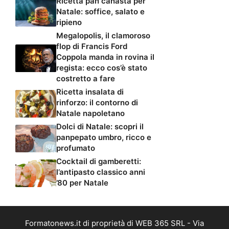
Ricetta pan canasta per
Natale: soffice, salato e
ripieno
Megalopolis, il clamoroso
flop di Francis Ford
Coppola manda in rovina il
regista: ecco cos’è stato
costretto a fare
Ricetta insalata di
rinforzo: il contorno di
Natale napoletano
Dolci di Natale: scopri il
panpepato umbro, ricco e
profumato
Cocktail di gamberetti:
l’antipasto classico anni
’80 per Natale
Formatonews.it di proprietà di WEB 365 SRL - Via