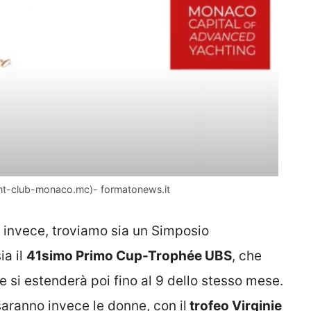
yacht-club-monaco.mc)- formatonews.it
, invece, troviamo sia un Simposio
ia il
41simo Primo Cup-Trophée UBS
, che
he si estenderà poi fino al 9 dello stesso mese.
i saranno invece le donne, con il
trofeo Virginie