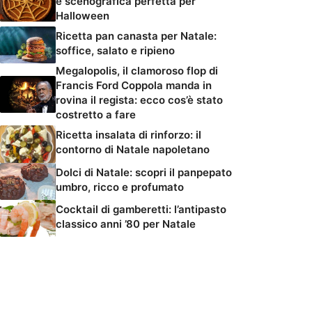
e scenografica perfetta per
Halloween
Ricetta pan canasta per Natale:
soffice, salato e ripieno
Megalopolis, il clamoroso flop di
Francis Ford Coppola manda in
rovina il regista: ecco cos’è stato
costretto a fare
Ricetta insalata di rinforzo: il
contorno di Natale napoletano
Dolci di Natale: scopri il panpepato
umbro, ricco e profumato
Cocktail di gamberetti: l’antipasto
classico anni ’80 per Natale