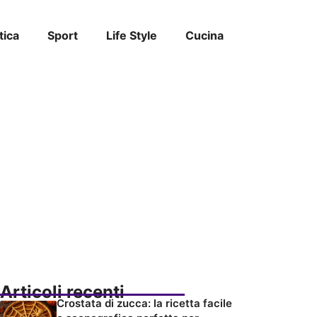
tica
Sport
Life Style
Cucina
Articoli recenti
Crostata di zucca: la ricetta facile