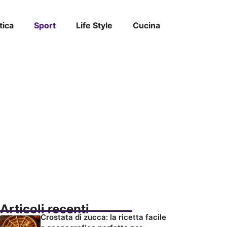
tica
Sport
Life Style
Cucina
Articoli recenti
Crostata di zucca: la ricetta facile