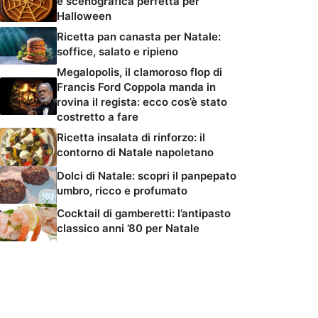
e scenografica perfetta per
Halloween
Ricetta pan canasta per Natale:
soffice, salato e ripieno
Megalopolis, il clamoroso flop di
Francis Ford Coppola manda in
rovina il regista: ecco cos’è stato
costretto a fare
Ricetta insalata di rinforzo: il
contorno di Natale napoletano
Dolci di Natale: scopri il panpepato
umbro, ricco e profumato
Cocktail di gamberetti: l’antipasto
classico anni ’80 per Natale