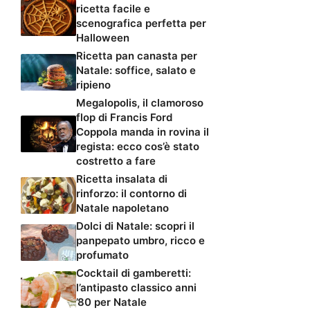
ricetta facile e
scenografica perfetta per
Halloween
Ricetta pan canasta per
Natale: soffice, salato e
ripieno
Megalopolis, il clamoroso
flop di Francis Ford
Coppola manda in rovina il
regista: ecco cos’è stato
costretto a fare
Ricetta insalata di
rinforzo: il contorno di
Natale napoletano
Dolci di Natale: scopri il
panpepato umbro, ricco e
profumato
Cocktail di gamberetti:
l’antipasto classico anni
’80 per Natale