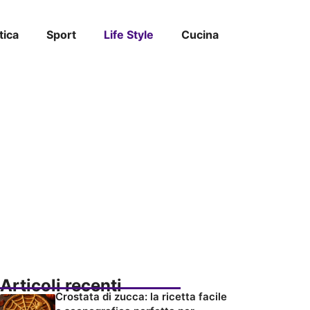
tica
Sport
Life Style
Cucina
Articoli recenti
Crostata di zucca: la ricetta facile