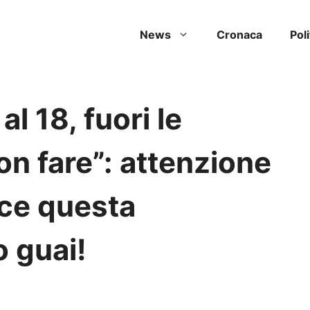
News
Cronaca
Poli
l 18, fuori le
on fare”: attenzione
sce questa
 guai!