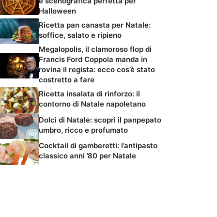
e scenografica perfetta per
Halloween
Ricetta pan canasta per Natale:
soffice, salato e ripieno
Megalopolis, il clamoroso flop di
Francis Ford Coppola manda in
rovina il regista: ecco cos’è stato
costretto a fare
Ricetta insalata di rinforzo: il
contorno di Natale napoletano
Dolci di Natale: scopri il panpepato
umbro, ricco e profumato
Cocktail di gamberetti: l’antipasto
classico anni ’80 per Natale