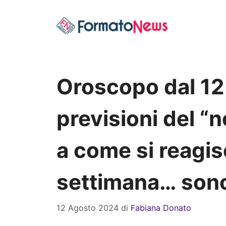
Vai
al
contenuto
Oroscopo dal 12 a
previsioni del “n
a come si reagi
settimana… sono
12 Agosto 2024
di
Fabiana Donato