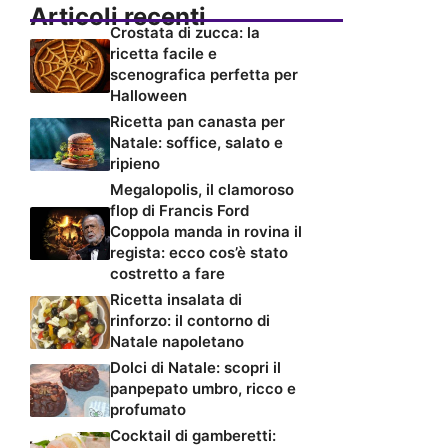
Articoli recenti
Crostata di zucca: la
ricetta facile e
scenografica perfetta per
Halloween
Ricetta pan canasta per
Natale: soffice, salato e
ripieno
Megalopolis, il clamoroso
flop di Francis Ford
Coppola manda in rovina il
regista: ecco cos’è stato
costretto a fare
Ricetta insalata di
rinforzo: il contorno di
Natale napoletano
Dolci di Natale: scopri il
panpepato umbro, ricco e
profumato
Cocktail di gamberetti: