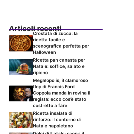
Articoli recenti
Crostata di zucca: la
ricetta facile e
scenografica perfetta per
Halloween
Ricetta pan canasta per
Natale: soffice, salato e
ripieno
Megalopolis, il clamoroso
flop di Francis Ford
Coppola manda in rovina il
regista: ecco cos’è stato
costretto a fare
Ricetta insalata di
rinforzo: il contorno di
Natale napoletano
Dolci di Natale: scopri il