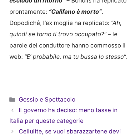
escludo un ritorno”
– Bonolis ha replicato
prontamente:
“Califano è morto”
.
Dopodiché, l’ex moglie ha replicato:
“Ah,
quindi se torno ti trovo occupato?”
– le
parole del conduttore hanno commosso il
web:
“E’ probabile, ma tu bussa lo stesso”
.
Categorie
Gossip e Spettacolo
Il governo ha deciso: meno tasse in
Italia per queste categorie
Cellulite, se vuoi sbarazzartene devi