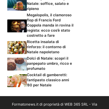
Natale: soffice, salato e
ripieno
Megalopolis, il clamoroso
flop di Francis Ford
Coppola manda in rovina il
regista: ecco cos’è stato
costretto a fare
Ricetta insalata di
rinforzo: il contorno di
Natale napoletano
Dolci di Natale: scopri il
panpepato umbro, ricco e
profumato
Cocktail di gamberetti:
l’antipasto classico anni
’80 per Natale
Formatonews.it di proprietà di WEB 365 SRL - Via