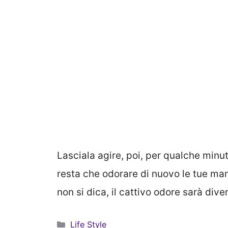
Lasciala agire, poi, per qualche minu
resta che odorare di nuovo le tue man
non si dica, il cattivo odore sarà dive
Categorie
Life Style