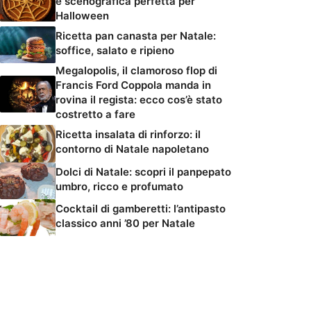
e scenografica perfetta per
Halloween
Ricetta pan canasta per Natale:
soffice, salato e ripieno
Megalopolis, il clamoroso flop di
Francis Ford Coppola manda in
rovina il regista: ecco cos’è stato
costretto a fare
Ricetta insalata di rinforzo: il
contorno di Natale napoletano
Dolci di Natale: scopri il panpepato
umbro, ricco e profumato
Cocktail di gamberetti: l’antipasto
classico anni ’80 per Natale