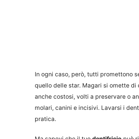
In ogni caso, però, tutti promettono
quello delle star. Magari si omette di 
anche costosi, volti a preservare o a
molari, canini e incisivi. Lavarsi i d
pratica.
Ma sapevi che il tuo
dentifricio
può ri