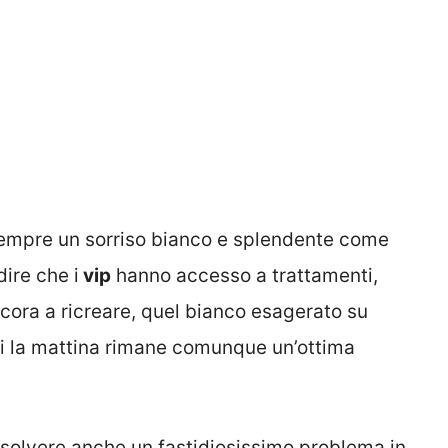
 sempre un sorriso bianco e splendente come
dire che i
vip
hanno accesso a trattamenti,
ncora a ricreare, quel bianco esagerato su
enti la mattina rimane comunque un’ottima
solvere anche un fastidiosissimo problema in