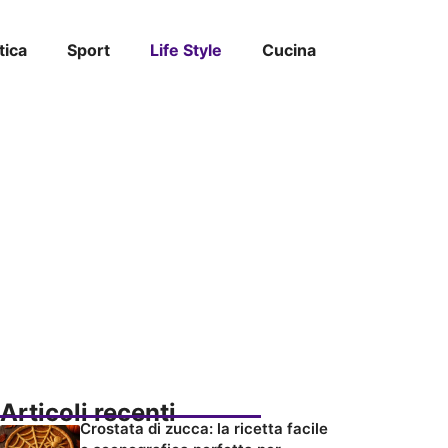
tica
Sport
Life Style
Cucina
Articoli recenti
Crostata di zucca: la ricetta facile