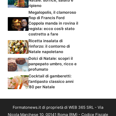
Natale: soffice, salato e
ripieno
Megalopolis, il clamoroso
flop di Francis Ford
Coppola manda in rovina il
regista: ecco cos’è stato
costretto a fare
Ricetta insalata di
rinforzo: il contorno di
Natale napoletano
Dolci di Natale: scopri il
panpepato umbro, ricco e
profumato
Cocktail di gamberetti:
l’antipasto classico anni
’80 per Natale
Formatonews.it di proprietà di WEB 365 SRL - Via
Nicola Marchese 10, 00141 Roma (RM) - Codice Fiscale