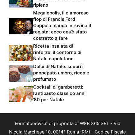
ripieno
Megalopolis, il clamoroso
flop di Francis Ford
Coppola manda in rovina il
regista: ecco cos’è stato
costretto a fare
Ricetta insalata di
rinforzo: il contorno di
Natale napoletano
Dolci di Natale: scopri il
panpepato umbro, ricco e
profumato
Cocktail di gamberetti:
l’antipasto classico anni
’80 per Natale
Formatonews.it di proprietà di WEB 365 SRL - Via
Nicola Marchese 10, 00141 Roma (RM) - Codice Fiscale