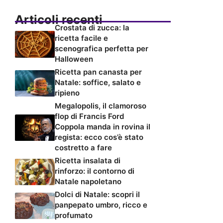
Articoli recenti
Crostata di zucca: la
ricetta facile e
scenografica perfetta per
Halloween
Ricetta pan canasta per
Natale: soffice, salato e
ripieno
Megalopolis, il clamoroso
flop di Francis Ford
Coppola manda in rovina il
regista: ecco cos’è stato
costretto a fare
Ricetta insalata di
rinforzo: il contorno di
Natale napoletano
Dolci di Natale: scopri il
panpepato umbro, ricco e
profumato