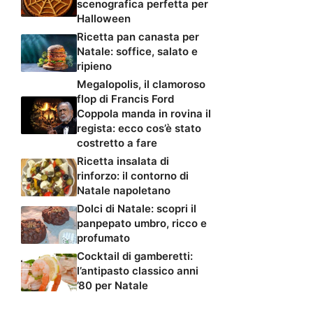
scenografica perfetta per
Halloween
Ricetta pan canasta per
Natale: soffice, salato e
ripieno
Megalopolis, il clamoroso
flop di Francis Ford
Coppola manda in rovina il
regista: ecco cos’è stato
costretto a fare
Ricetta insalata di
rinforzo: il contorno di
Natale napoletano
Dolci di Natale: scopri il
panpepato umbro, ricco e
profumato
Cocktail di gamberetti:
l’antipasto classico anni
’80 per Natale