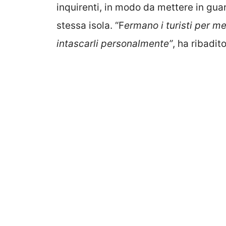
inquirenti, in modo da mettere in guard
stessa isola. “F
ermano i turisti per met
intascarli personalmente”
, ha ribadit