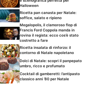
e scenografica perfetta per
Halloween
Ricetta pan canasta per Natale:
soffice, salato e ripieno
Megalopolis, il clamoroso flop di
Francis Ford Coppola manda in
rovina il regista: ecco cos’è stato
costretto a fare
Ricetta insalata di rinforzo: il
contorno di Natale napoletano
Dolci di Natale: scopri il panpepato
umbro, ricco e profumato
Cocktail di gamberetti: l’antipasto
classico anni ’80 per Natale