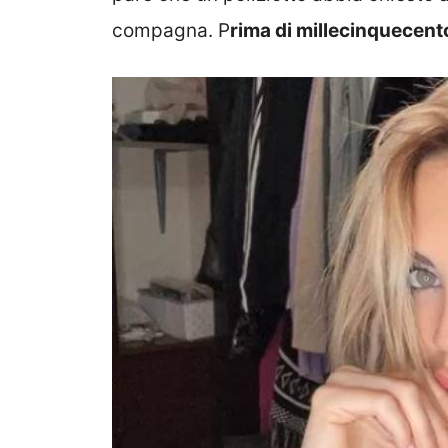
compagna. P
rima di millecinquecent