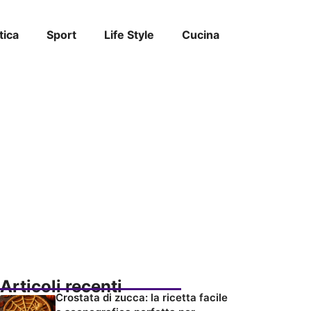
tica
Sport
Life Style
Cucina
Articoli recenti
Crostata di zucca: la ricetta facile