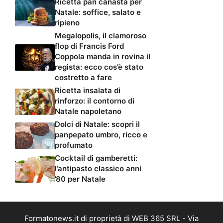
Ricetta pan canasta per
Natale: soffice, salato e
ripieno
Megalopolis, il clamoroso
flop di Francis Ford
Coppola manda in rovina il
regista: ecco cos’è stato
costretto a fare
Ricetta insalata di
rinforzo: il contorno di
Natale napoletano
Dolci di Natale: scopri il
panpepato umbro, ricco e
profumato
Cocktail di gamberetti:
l’antipasto classico anni
’80 per Natale
Formatonews.it di proprietà di WEB 365 SRL - Via