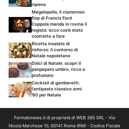
ripieno
Megalopolis, il clamoroso
flop di Francis Ford
Coppola manda in rovina il
regista: ecco cos’è stato
costretto a fare
Ricetta insalata di
rinforzo: il contorno di
Natale napoletano
Dolci di Natale: scopri il
panpepato umbro, ricco e
profumato
Cocktail di gamberetti:
l’antipasto classico anni
’80 per Natale
Formatonews.it di proprietà di WEB 365 SRL - Via
Nicola Marchese 10, 00141 Roma (RM) - Codice Fiscale