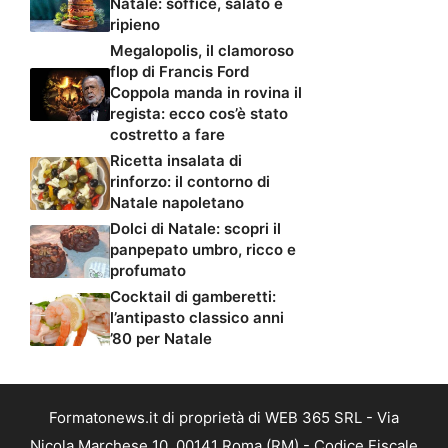
Natale: soffice, salato e
ripieno
Megalopolis, il clamoroso
flop di Francis Ford
Coppola manda in rovina il
regista: ecco cos’è stato
costretto a fare
Ricetta insalata di
rinforzo: il contorno di
Natale napoletano
Dolci di Natale: scopri il
panpepato umbro, ricco e
profumato
Cocktail di gamberetti:
l’antipasto classico anni
’80 per Natale
Formatonews.it di proprietà di WEB 365 SRL - Via
Nicola Marchese 10, 00141 Roma (RM) - Codice Fiscale