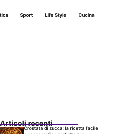
tica
Sport
Life Style
Cucina
Articoli recenti
Crostata di zucca: la ricetta facile