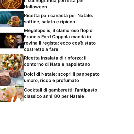
e scenografica perfetta per
Halloween
Ricetta pan canasta per Natale:
soffice, salato e ripieno
Megalopolis, il clamoroso flop di
Francis Ford Coppola manda in
rovina il regista: ecco cos’è stato
costretto a fare
Ricetta insalata di rinforzo: il
contorno di Natale napoletano
Dolci di Natale: scopri il panpepato
umbro, ricco e profumato
Cocktail di gamberetti: l’antipasto
classico anni ’80 per Natale