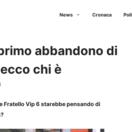
News
Cronaca
Poli
l primo abbandono di
ecco chi è
i
e Fratello Vip 6 starebbe pensando di
a?