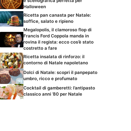
e scenografica perfetta per
Halloween
Ricetta pan canasta per Natale:
soffice, salato e ripieno
Megalopolis, il clamoroso flop di
Francis Ford Coppola manda in
rovina il regista: ecco cos’è stato
costretto a fare
Ricetta insalata di rinforzo: il
contorno di Natale napoletano
Dolci di Natale: scopri il panpepato
umbro, ricco e profumato
Cocktail di gamberetti: l’antipasto
classico anni ’80 per Natale