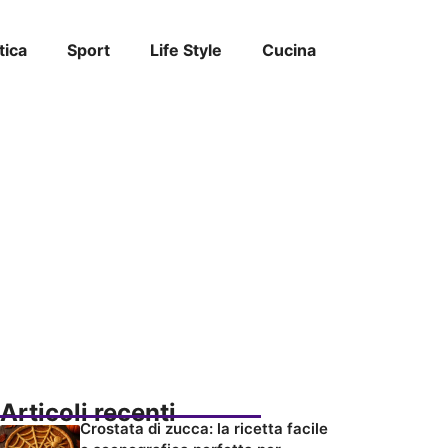
tica
Sport
Life Style
Cucina
Articoli recenti
Crostata di zucca: la ricetta facile