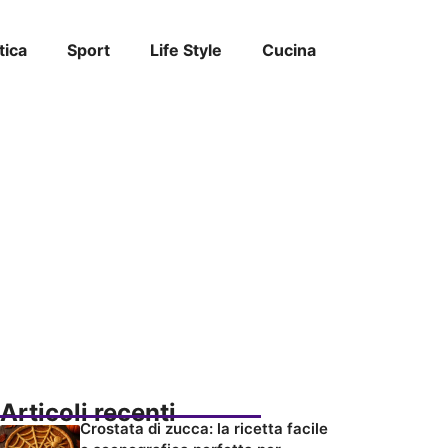
tica
Sport
Life Style
Cucina
Articoli recenti
Crostata di zucca: la ricetta facile