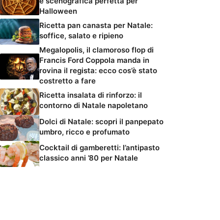
e scenografica perfetta per
Halloween
Ricetta pan canasta per Natale:
soffice, salato e ripieno
Megalopolis, il clamoroso flop di
Francis Ford Coppola manda in
rovina il regista: ecco cos’è stato
costretto a fare
Ricetta insalata di rinforzo: il
contorno di Natale napoletano
Dolci di Natale: scopri il panpepato
umbro, ricco e profumato
Cocktail di gamberetti: l’antipasto
classico anni ’80 per Natale