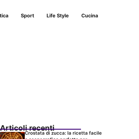
tica
Sport
Life Style
Cucina
Articoli recenti
Crostata di zucca: la ricetta facile