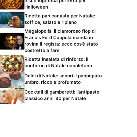
e scenografica perfetta per
Halloween
Ricetta pan canasta per Natale:
soffice, salato e ripieno
Megalopolis, il clamoroso flop di
Francis Ford Coppola manda in
rovina il regista: ecco cos’è stato
costretto a fare
Ricetta insalata di rinforzo: il
contorno di Natale napoletano
Dolci di Natale: scopri il panpepato
umbro, ricco e profumato
Cocktail di gamberetti: l’antipasto
classico anni ’80 per Natale