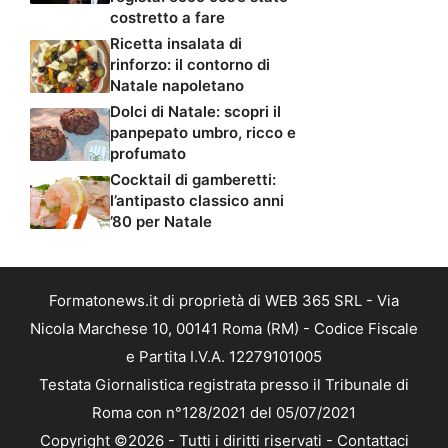
costretto a fare
Ricetta insalata di
rinforzo: il contorno di
Natale napoletano
Dolci di Natale: scopri il
panpepato umbro, ricco e
profumato
Cocktail di gamberetti:
l’antipasto classico anni
’80 per Natale
Formatonews.it di proprietà di WEB 365 SRL - Via
Nicola Marchese 10, 00141 Roma (RM) - Codice Fiscale
e Partita I.V.A. 12279101005
Testata Giornalistica registrata presso il Tribunale di
Roma con n°128/2021 del 05/07/2021
Copyright ©2026 - Tutti i diritti riservati -
Contattaci