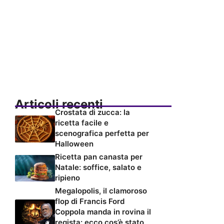
Articoli recenti
Crostata di zucca: la
ricetta facile e
scenografica perfetta per
Halloween
Ricetta pan canasta per
Natale: soffice, salato e
ripieno
Megalopolis, il clamoroso
flop di Francis Ford
Coppola manda in rovina il
regista: ecco cos’è stato