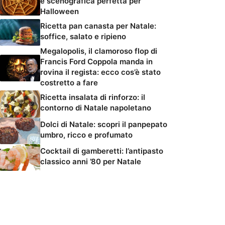
e scenografica perfetta per
Halloween
Ricetta pan canasta per Natale:
soffice, salato e ripieno
Megalopolis, il clamoroso flop di
Francis Ford Coppola manda in
rovina il regista: ecco cos’è stato
costretto a fare
Ricetta insalata di rinforzo: il
contorno di Natale napoletano
Dolci di Natale: scopri il panpepato
umbro, ricco e profumato
Cocktail di gamberetti: l’antipasto
classico anni ’80 per Natale