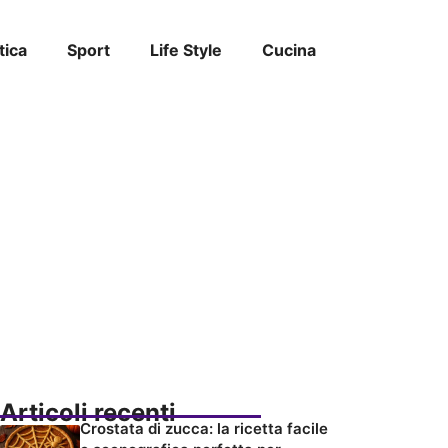
tica
Sport
Life Style
Cucina
Articoli recenti
Crostata di zucca: la ricetta facile