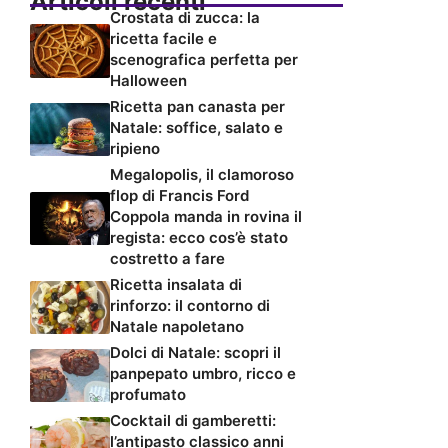
Articoli recenti
Crostata di zucca: la
ricetta facile e
scenografica perfetta per
Halloween
Ricetta pan canasta per
Natale: soffice, salato e
ripieno
Megalopolis, il clamoroso
flop di Francis Ford
Coppola manda in rovina il
regista: ecco cos’è stato
costretto a fare
Ricetta insalata di
rinforzo: il contorno di
Natale napoletano
Dolci di Natale: scopri il
panpepato umbro, ricco e
profumato
Cocktail di gamberetti:
l’antipasto classico anni