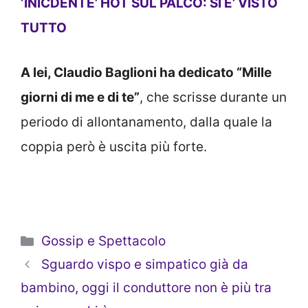
‘INICDENTE’ HOT SUL PALCO: SI E’ VISTO
TUTTO
A lei, Claudio Baglioni ha dedicato “Mille
giorni di me e di te”
, che scrisse durante un
periodo di allontanamento, dalla quale la
coppia però è uscita più forte.
Categorie
Gossip e Spettacolo
Sguardo vispo e simpatico già da
bambino, oggi il conduttore non è più tra