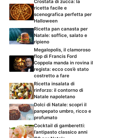
Crostata di zucca: la
ricetta facile e
scenografica perfetta per
Halloween
Ricetta pan canasta per
Natale: soffice, salato e
ripieno
Megalopolis, il clamoroso
flop di Francis Ford
Coppola manda in rovina il
regista: ecco cos’è stato
costretto a fare
Ricetta insalata di
rinforzo: il contorno di
Natale napoletano
Dolci di Natale: scopri il
panpepato umbro, ricco e
profumato
Cocktail di gamberetti:
l’antipasto classico anni