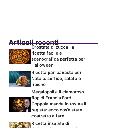
Articoli recenti
Crostata di zucca: la
ricetta facile e
scenografica perfetta per
Halloween
Ricetta pan canasta per
Natale: soffice, salato e
ripieno
Megalopolis, il clamoroso
flop di Francis Ford
Coppola manda in rovina il
regista: ecco cos’è stato
costretto a fare
Ricetta insalata di