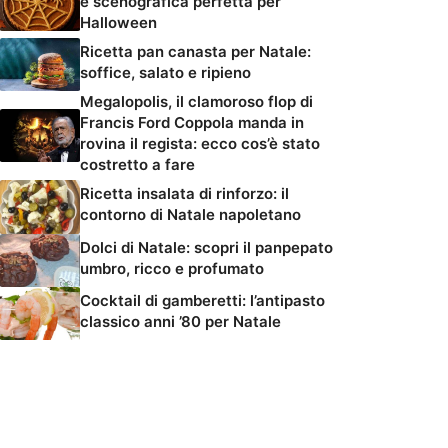
e scenografica perfetta per
Halloween
Ricetta pan canasta per Natale:
soffice, salato e ripieno
Megalopolis, il clamoroso flop di
Francis Ford Coppola manda in
rovina il regista: ecco cos’è stato
costretto a fare
Ricetta insalata di rinforzo: il
contorno di Natale napoletano
Dolci di Natale: scopri il panpepato
umbro, ricco e profumato
Cocktail di gamberetti: l’antipasto
classico anni ’80 per Natale