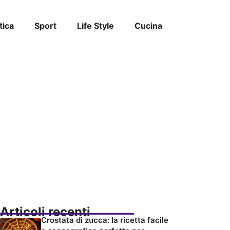
tica
Sport
Life Style
Cucina
Articoli recenti
Crostata di zucca: la ricetta facile