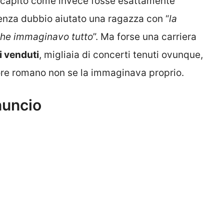
 capito come invece fosse esattamente
 senza dubbio aiutato una ragazza con “
la
 che immaginavo tutto
”. Ma forse una carriera
i venduti
, migliaia di concerti tenuti ovunque,
utore romano non se la immaginava proprio.
nuncio