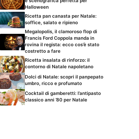
e scenografica perfetta per
Halloween
Ricetta pan canasta per Natale:
soffice, salato e ripieno
Megalopolis, il clamoroso flop di
Francis Ford Coppola manda in
rovina il regista: ecco cos’è stato
costretto a fare
Ricetta insalata di rinforzo: il
contorno di Natale napoletano
Dolci di Natale: scopri il panpepato
umbro, ricco e profumato
Cocktail di gamberetti: l’antipasto
classico anni ’80 per Natale