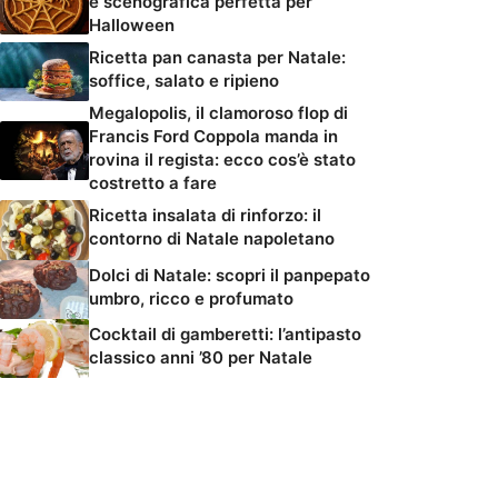
e scenografica perfetta per
Halloween
Ricetta pan canasta per Natale:
soffice, salato e ripieno
Megalopolis, il clamoroso flop di
Francis Ford Coppola manda in
rovina il regista: ecco cos’è stato
costretto a fare
Ricetta insalata di rinforzo: il
contorno di Natale napoletano
Dolci di Natale: scopri il panpepato
umbro, ricco e profumato
Cocktail di gamberetti: l’antipasto
classico anni ’80 per Natale