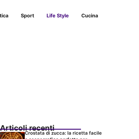
tica
Sport
Life Style
Cucina
Articoli recenti
Crostata di zucca: la ricetta facile