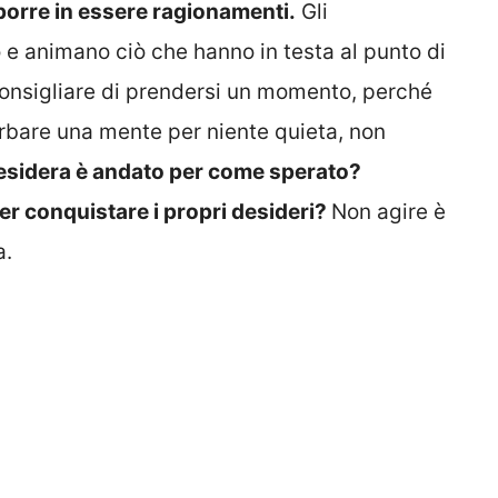
porre in essere ragionamenti.
Gli
 e animano ciò che hanno in testa al punto di
 consigliare di prendersi un momento, perché
turbare una mente per niente quieta, non
desidera è andato per come sperato?
er conquistare i propri desideri?
Non agire è
a.