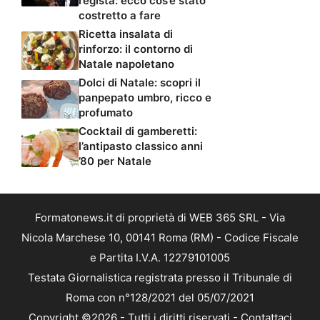
regista: ecco cos’è stato
costretto a fare
Ricetta insalata di
rinforzo: il contorno di
Natale napoletano
Dolci di Natale: scopri il
panpepato umbro, ricco e
profumato
Cocktail di gamberetti:
l’antipasto classico anni
’80 per Natale
Formatonews.it di proprietà di WEB 365 SRL - Via
Nicola Marchese 10, 00141 Roma (RM) - Codice Fiscale
e Partita I.V.A. 12279101005
Testata Giornalistica registrata presso il Tribunale di
Roma con n°128/2021 del 05/07/2021
Copyright ©2026 - Tutti i diritti riservati -
Contattaci