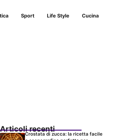
tica
Sport
Life Style
Cucina
Articoli recenti
Crostata di zucca: la ricetta facile