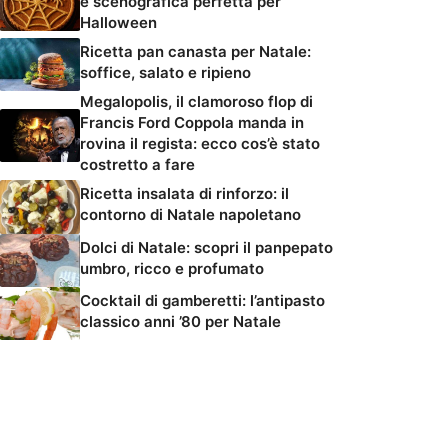
e scenografica perfetta per
Halloween
Ricetta pan canasta per Natale:
soffice, salato e ripieno
Megalopolis, il clamoroso flop di
Francis Ford Coppola manda in
rovina il regista: ecco cos’è stato
costretto a fare
Ricetta insalata di rinforzo: il
contorno di Natale napoletano
Dolci di Natale: scopri il panpepato
umbro, ricco e profumato
Cocktail di gamberetti: l’antipasto
classico anni ’80 per Natale