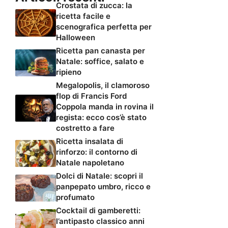
Crostata di zucca: la
ricetta facile e
scenografica perfetta per
Halloween
Ricetta pan canasta per
Natale: soffice, salato e
ripieno
Megalopolis, il clamoroso
flop di Francis Ford
Coppola manda in rovina il
regista: ecco cos’è stato
costretto a fare
Ricetta insalata di
rinforzo: il contorno di
Natale napoletano
Dolci di Natale: scopri il
panpepato umbro, ricco e
profumato
Cocktail di gamberetti:
l’antipasto classico anni