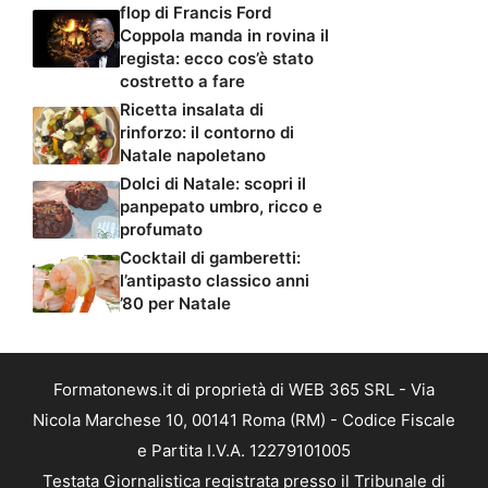
flop di Francis Ford
Coppola manda in rovina il
regista: ecco cos’è stato
costretto a fare
Ricetta insalata di
rinforzo: il contorno di
Natale napoletano
Dolci di Natale: scopri il
panpepato umbro, ricco e
profumato
Cocktail di gamberetti:
l’antipasto classico anni
’80 per Natale
Formatonews.it di proprietà di WEB 365 SRL - Via
Nicola Marchese 10, 00141 Roma (RM) - Codice Fiscale
e Partita I.V.A. 12279101005
Testata Giornalistica registrata presso il Tribunale di