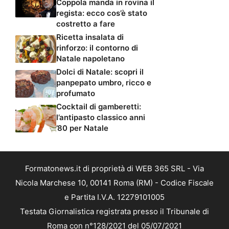
Coppola manda in rovina il
regista: ecco cos’è stato
costretto a fare
Ricetta insalata di
rinforzo: il contorno di
Natale napoletano
Dolci di Natale: scopri il
panpepato umbro, ricco e
profumato
Cocktail di gamberetti:
l’antipasto classico anni
’80 per Natale
Formatonews.it di proprietà di WEB 365 SRL - Via
Nicola Marchese 10, 00141 Roma (RM) - Codice Fiscale
e Partita I.V.A. 12279101005
Testata Giornalistica registrata presso il Tribunale di
Roma con n°128/2021 del 05/07/2021