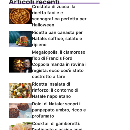
Articoli recenti
Crostata di zucca: la
ricetta facile e
scenografica perfetta per
Halloween
Ricetta pan canasta per
Natale: soffice, salato e
ripieno
Megalopolis, il clamoroso
flop di Francis Ford
Coppola manda in rovina il
regista: ecco cos’è stato
costretto a fare
Ricetta insalata di
rinforzo: il contorno di
Natale napoletano
Dolci di Natale: scopri il
panpepato umbro, ricco e
profumato
Cocktail di gamberetti:
l’antipasto classico anni