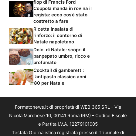
flop di Francis Ford
Coppola manda in rovina il
regista: ecco cos’è stato
costretto a fare
Ricetta insalata di
rinforzo: il contorno di
Natale napoletano
Dolci di Natale: scopri il
panpepato umbro, ricco e
profumato
Cocktail di gamberetti:
l’antipasto classico anni
’80 per Natale
Formatonews.it di proprietà di WEB 365 SRL - Via
Nicola Marchese 10, 00141 Roma (RM) - Codice Fiscale
e Partita I.V.A. 12279101005
Testata Giornalistica registrata presso il Tribunale di